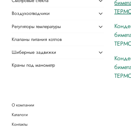
Смотровые стёкла
бимет
ТЕРМО
Воздухоотводчики
Конде
Регуляторы температуры
бимет
Клапаны питания котлов
ТЕРМО
Шиберные задвижки
Конде
Краны под манометр
бимет
ТЕРМО
О компании
Каталоги
Контакты