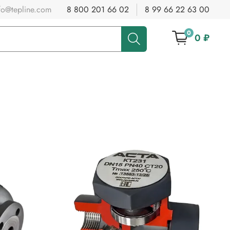
fo@tepline.com
8 800 201 66 02
8 99 66 22 63 00
0
0 ₽