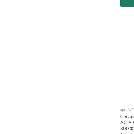
арт.
АСТ
Сепар
АСТА 
300-Ф