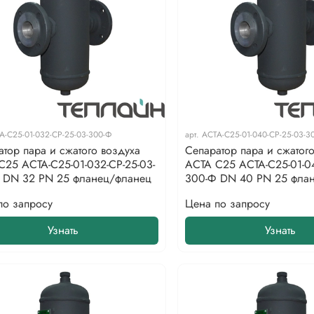
А-С25-01-032-СР-25-03-300-Ф
арт.
АСТА-С25-01-040-СР-25-03-3
атор пара и сжатого воздуха
Сепаратор пара и сжатог
С25 АСТА-С25-01-032-СР-25-03-
АСТА С25 АСТА-С25-01-04
 DN 32 PN 25 фланец/фланец
300-Ф DN 40 PN 25 фла
по запросу
Цена по запросу
Узнать
Узнать