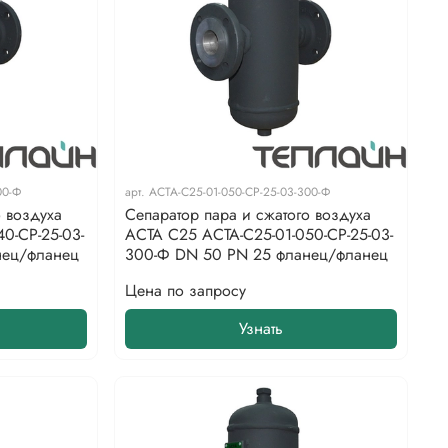
00-Ф
арт.
АСТА-С25-01-050-СР-25-03-300-Ф
о воздуха
Сепаратор пара и сжатого воздуха
0-СР-25-03-
АСТА С25 АСТА-С25-01-050-СР-25-03-
нец/фланец
300-Ф DN 50 PN 25 фланец/фланец
Цена по запросу
Узнать