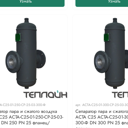
Узнать
Узнать
А-С25-01-250-СР-25-03-300-Ф
арт.
АСТА-С25-01-300-СР-25-03-3
атор пара и сжатого воздуха
Сепаратор пара и сжатог
С25 АСТА-С25-01-250-СР-25-03-
АСТА С25 АСТА-С25-01-30
 DN 250 PN 25 фланец/
300-Ф DN 300 PN 25 фл