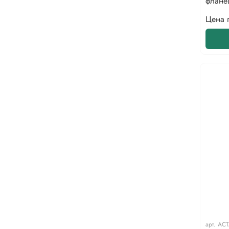
флане
Цена 
арт.
АСТ