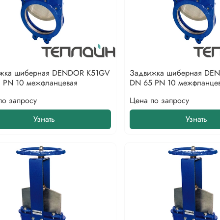
жка шиберная DENDOR K51GV
Задвижка шиберная DE
 PN 10 межфланцевая
DN 65 PN 10 межфланце
по запросу
Цена по запросу
Узнать
Узнать