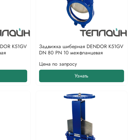
NDOR K51GV
Задвижка шиберная DENDOR K51GV
вая
DN 80 PN 10 межфланцевая
Цена по запросу
Узнать