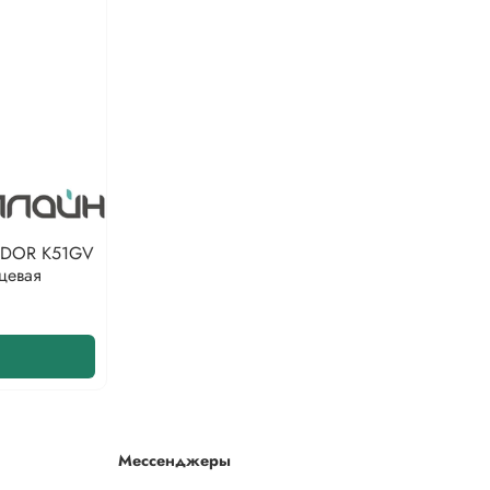
NDOR K51GV
цевая
Мессенджеры