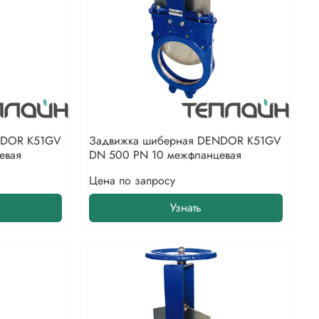
NDOR K51GV
Задвижка шиберная DENDOR K51GV
евая
DN 500 PN 10 межфланцевая
Цена по запросу
Узнать