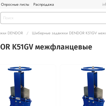
Опросные листы
Распродажа
in
ижки DENDOR
Шиберные задвижки DENDOR K51GV меж
DOR K51GV межфланцевые