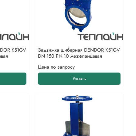
NDOR K51GV
Задвижка шиберная DENDOR K51GV
евая
DN 150 PN 10 межфланцевая
Цена по запросу
Узнать