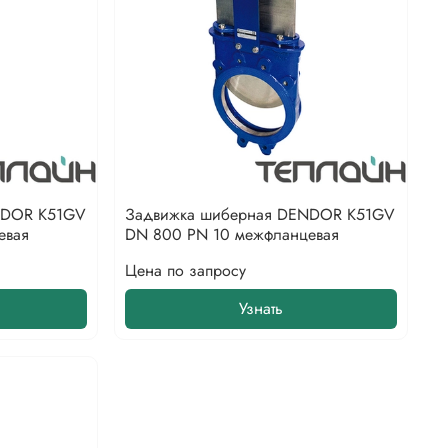
NDOR K51GV
Задвижка шиберная DENDOR K51GV
евая
DN 800 PN 10 межфланцевая
Цена по запросу
Узнать