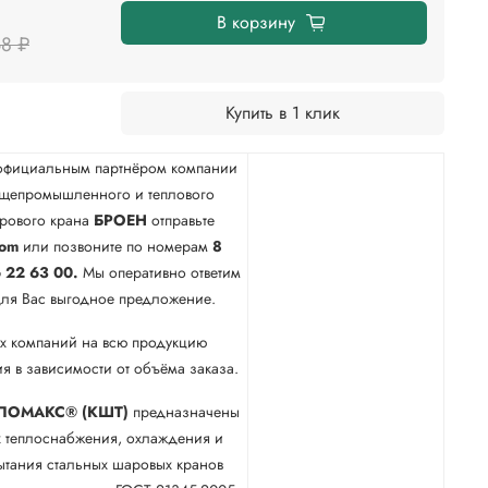
В корзину
68 ₽
Купить в 1 клик
официальным партнёром компании
бщепромышленного и теплового
арового крана
БРОЕН
отправьте
com
или позвоните по номерам
8
 22 63 00.
Мы оперативно ответим
для Вас выгодное предложение.
х компаний на всю продукцию
я в зависимости от объёма заказа.
ЛОМАКС® (КШТ)
предназначены
х теплоснабжения, охлаждения и
тания стальных шаровых кранов