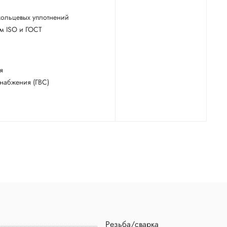
кольцевых уплотнений
ям ISO и ГОСТ
я
снабжения (ГВС)
Резьба/сварка