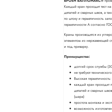
БРОЕН
БАЛЛОМАКС®
пров
Каждый кран проходит тест на
деталей и сварных швов, а так
по штоку и герметичность зап
герметичности А согласно ГО
Краны производятся из углер
элементом из нержавеющей с
и под приварку.
Преимущества:
долгий срок службы (30
не требуют техническог
Высокая герметичность:
каждый кран проходит п
деталей и сварных швов
(шара)
простота монтажа и экс
возможность изготовле