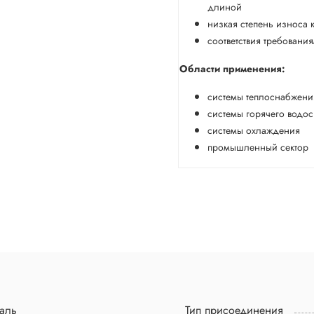
длиной
низкая степень износа 
соответствия требовани
Области применения:
системы теплоснабжени
системы горячего водо
системы охлаждения
промышленный сектор
аль
Тип присоединения