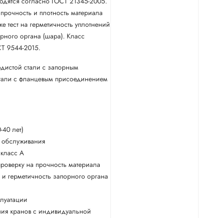
одятся согласно ГОСТ 21345-2005.
 прочность и плотность материала
же тест на герметичность уплотнений
орного органа (шара). Класс
СТ 9544-2015.
одистой стали с запорным
тали с фланцевым присоединением
-40 лет)
о обслуживания
 класс А
роверку на прочность материала
 и герметичность запорного органа
плуатации
ния кранов с индивидуальной