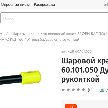
Опросные листы
Распродажа
in
Н
Шаровые краны для теплоснабжения БРОЕН БАЛЛО
С КШТ 60.101 резьба/сварка, с рукояткой
арт.
КШТ 60.101.050
Шаровой кр
60.101.050 Д
рукояткой
Д
(0)
-15%