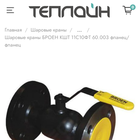
0
Главная
Шаровые краны
...
Шаровые краны БРОЕН КШТ 11С10ФТ 60.003 фланец/
фланец