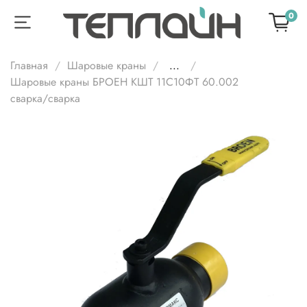
0
Главная
Шаровые краны
...
Шаровые краны БРОЕН КШТ 11С10ФТ 60.002
сварка/cварка