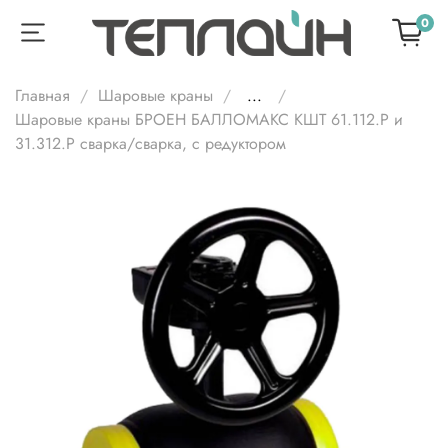
0
Главная
Шаровые краны
...
Шаровые краны БРОЕН БАЛЛОМАКС КШТ 61.112.Р и
31.312.Р сварка/сварка, с редуктором