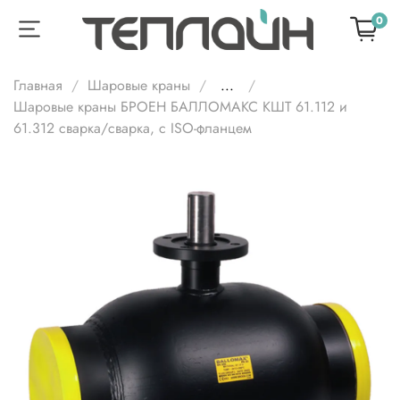
0
Главная
Шаровые краны
...
Шаровые краны БРОЕН БАЛЛОМАКС КШТ 61.112 и
61.312 сварка/сварка, с ISO-фланцем