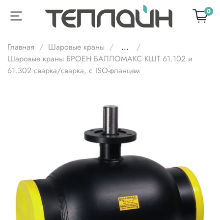
0
Главная
Шаровые краны
...
Шаровые краны БРОЕН БАЛЛОМАКС КШТ 61.102 и
61.302 сварка/cварка, с ISO-фланцем