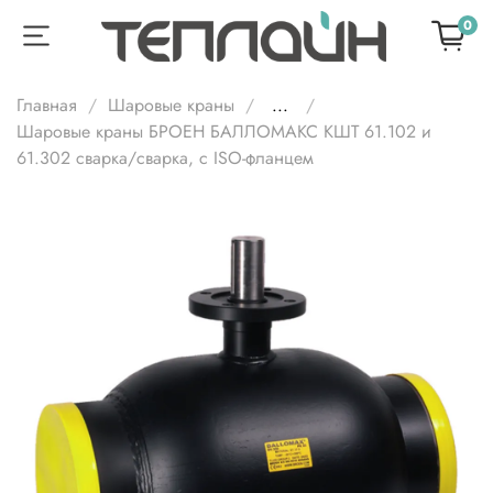
0
Главная
Шаровые краны
...
Шаровые краны БРОЕН БАЛЛОМАКС КШТ 61.102 и
61.302 сварка/cварка, с ISO-фланцем