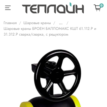
0
Главная
Шаровые краны
...
Шаровые краны БРОЕН БАЛЛОМАКС КШТ 61.112.Р и
31.312.Р сварка/сварка, с редуктором