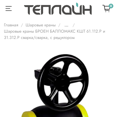
0
Главная
Шаровые краны
...
Шаровые краны БРОЕН БАЛЛОМАКС КШТ 61.112.Р и
31.312.Р сварка/сварка, с редуктором