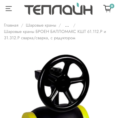
0
Главная
Шаровые краны
...
Шаровые краны БРОЕН БАЛЛОМАКС КШТ 61.112.Р и
31.312.Р сварка/сварка, с редуктором