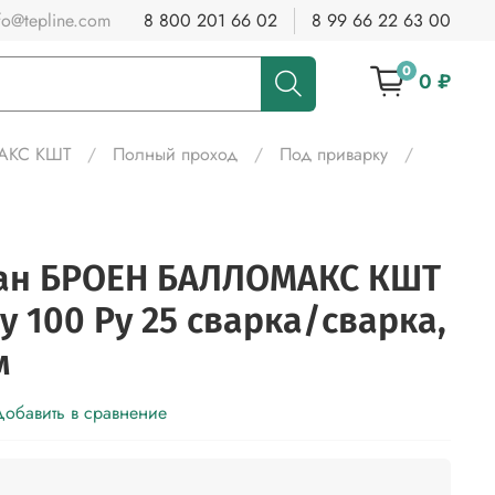
fo@tepline.com
8 800 201 66 02
8 99 66 22 63 00
0
0 ₽
МАКС КШТ
Полный проход
Под приварку
ан БРОЕН БАЛЛОМАКС КШТ
 Ду 100 Ру 25 сварка/сварка,
м
обавить в сравнение