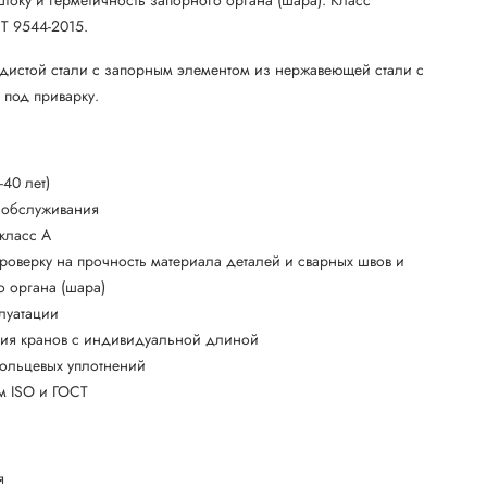
Т 9544-2015.
одистой стали с запорным элементом из нержавеющей стали с
под приварку.
40 лет)
о обслуживания
 класс А
роверку на прочность материала деталей и сварных швов и
о органа (шара)
плуатации
ния кранов с индивидуальной длиной
кольцевых уплотнений
ям ISO и ГОСТ
я