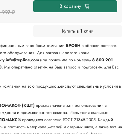
В корзину
 997 ₽
Купить в 1 клик
официальным партнёром компании
БРОЕН
в области поставок
го оборудования. Для заказа шарового крана
чту
info@tepline.com
или позвоните по номерам
8 800 201
0.
Мы оперативно ответим на Ваш запрос и подготовим для Вас
х компаний на всю продукцию действуют специальные условия в
.
ЛОМАКС® (КШТ)
предназначены для использования в
лаждения и промышленного сектора. Испытания стальных
ЛОМАКС®
проводятся согласно ГОСТ 21345-2005. Каждый
ть и плотность материала деталей и сварных швов, а также тест на
току и герметичность запорного органа (шара). Класс