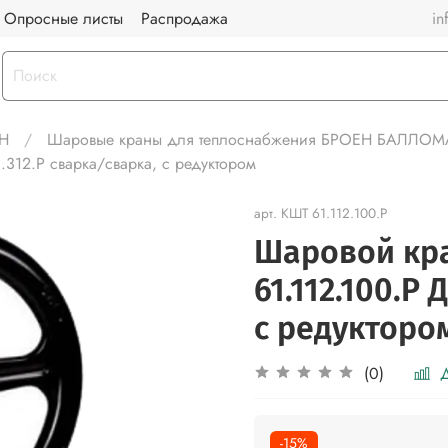
Опросные листы
Распродажа
in
Н
Шаровые краны для теплоснабжения БРОЕН БАЛЛО
12.Р сварка/сварка, с редуктором
арт.
КШТ 61.112.100.Р
Шаровой кр
61.112.100.Р
с редукторо
Д
(0)
-15%