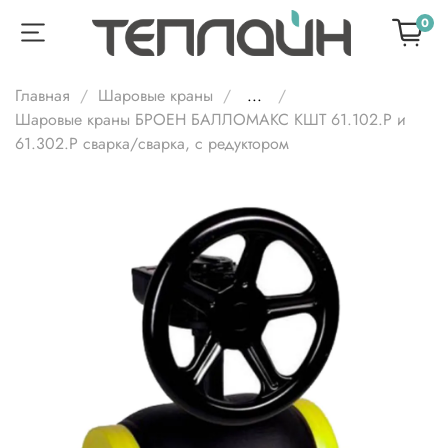
0
Главная
Шаровые краны
...
Шаровые краны БРОЕН БАЛЛОМАКС КШТ 61.102.Р и
61.302.Р сварка/cварка, с редуктором