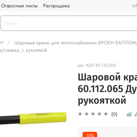
Опросные листы
Распродажа
in
Н
Шаровые краны для теплоснабжения БРОЕН БАЛЛО
сварка, с рукояткой
арт.
КШТ 60.112.065
Шаровой кр
60.112.065 Д
рукояткой
Д
(0)
-15%