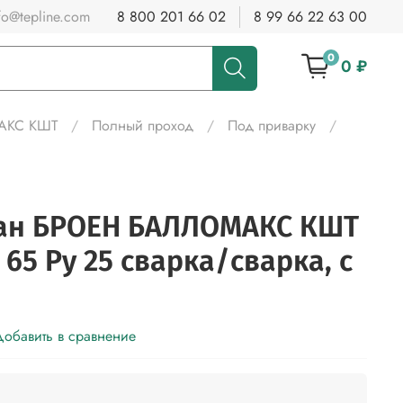
fo@tepline.com
8 800 201 66 02
8 99 66 22 63 00
0
0 ₽
МАКС КШТ
Полный проход
Под приварку
ан БРОЕН БАЛЛОМАКС КШТ
у 65 Ру 25 сварка/сварка, с
обавить в сравнение