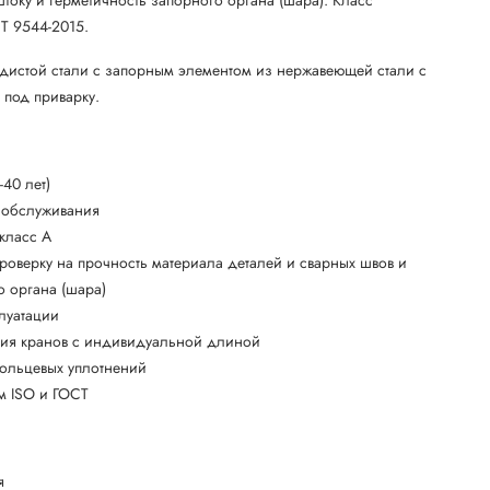
Т 9544-2015.
одистой стали с запорным элементом из нержавеющей стали с
под приварку.
40 лет)
о обслуживания
 класс А
роверку на прочность материала деталей и сварных швов и
о органа (шара)
плуатации
ния кранов с индивидуальной длиной
кольцевых уплотнений
ям ISO и ГОСТ
я