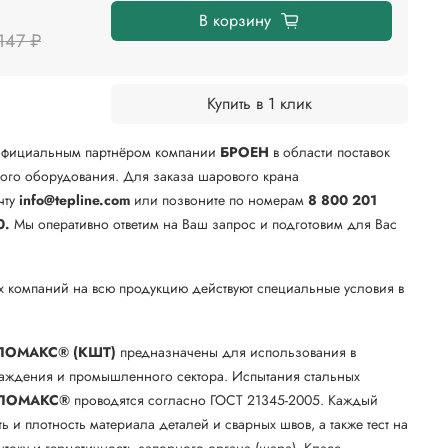
В корзину
147 ₽
Купить в 1 клик
официальным партнёром компании
БРОЕН
в области поставок
го оборудования. Для заказа шарового крана
чту
info@tepline.com
или позвоните по номерам
8 800 201
0.
Мы оперативно ответим на Ваш запрос и подготовим для Вас
х компаний на всю продукцию действуют специальные условия в
.
ЛОМАКС® (КШТ)
предназначены для использования в
лаждения и промышленного сектора. Испытания стальных
ЛОМАКС®
проводятся согласно ГОСТ 21345-2005. Каждый
ть и плотность материала деталей и сварных швов, а также тест на
току и герметичность запорного органа (шара). Класс