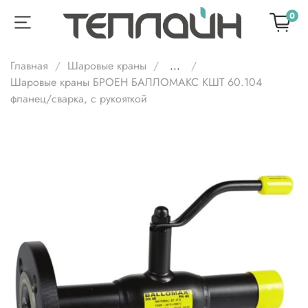
0
Главная
Шаровые краны
...
Шаровые краны БРОЕН БАЛЛОМАКС КШТ 60.104
фланец/cварка, с рукояткой