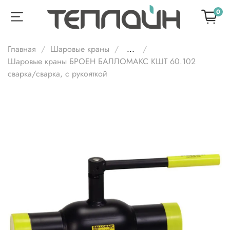
0
Главная
Шаровые краны
...
Шаровые краны БРОЕН БАЛЛОМАКС КШТ 60.102
сварка/cварка, с рукояткой