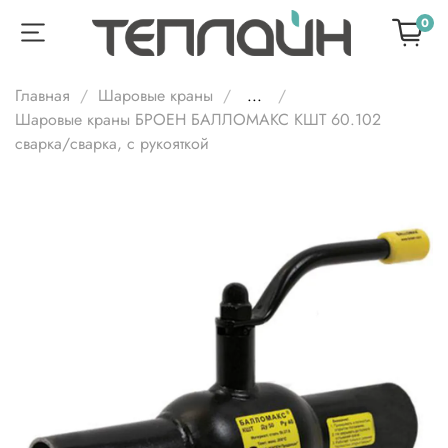
0
Главная
Шаровые краны
...
Шаровые краны БРОЕН БАЛЛОМАКС КШТ 60.102
сварка/cварка, с рукояткой