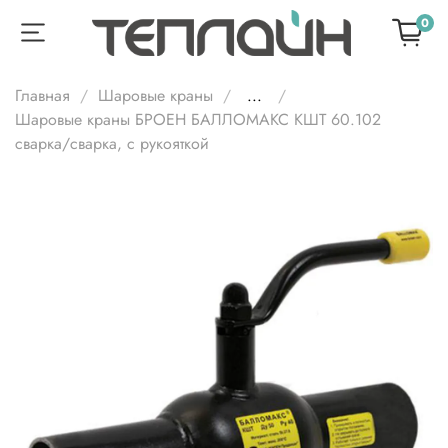
0
Главная
Шаровые краны
...
Шаровые краны БРОЕН БАЛЛОМАКС КШТ 60.102
сварка/cварка, с рукояткой