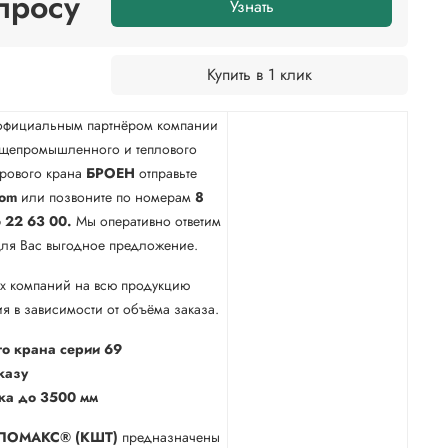
просу
Узнать
Купить в 1 клик
официальным партнёром компании
бщепромышленного и теплового
арового крана
БРОЕН
отправьте
com
или позвоните по номерам
8
 22 63 00.
Мы оперативно ответим
для Вас выгодное предложение.
х компаний на всю продукцию
я в зависимости от объёма заказа.
го крана серии 69
казу
ка до 3500 мм
ЛОМАКС® (КШТ)
предназначены