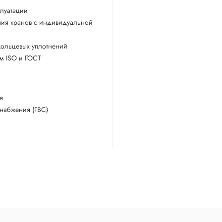
плуатации
ния кранов с индивидуальной
кольцевых уплотнений
ям ISO и ГОСТ
я
снабжения (ГВС)