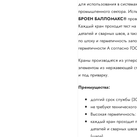
для использования в система
промышленного сектора. Испы
БРОЕН
БАЛЛОМАКС®
пров
Каждый кран проходит тест на
деталей и сварных швов, а так
по штоку и герметичность зап
герметичности А согласно ГО
Краны производятся из углер
элементом из нержавеющей с
и под приварку.
Преимущества:
долгий срок службы (30
не требуют техническог
Высокая герметичность:
каждый кран проходит п
деталей и сварных швов
(шара)