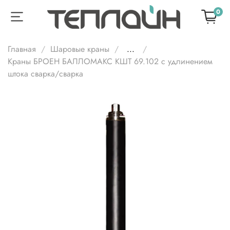
0
Главная
Шаровые краны
...
Краны БРОЕН БАЛЛОМАКС КШТ 69.102 с удлинением
штока сварка/сварка