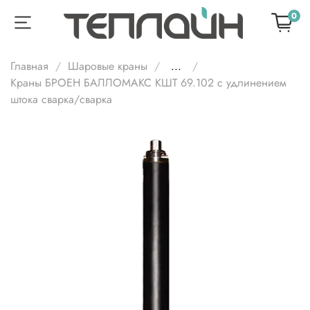
0
Главная
Шаровые краны
...
Краны БРОЕН БАЛЛОМАКС КШТ 69.102 с удлинением
штока сварка/сварка