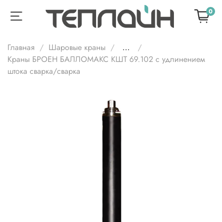
0
Главная
Шаровые краны
...
Краны БРОЕН БАЛЛОМАКС КШТ 69.102 с удлинением
штока сварка/сварка