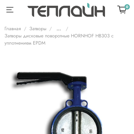
0
Главная
Затворы
...
Затворы дисковые поворотные HORNHOF HB303 с
уплотнением EPDM