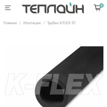
0
Главная
Изоляция
Трубки K-FLEX ST