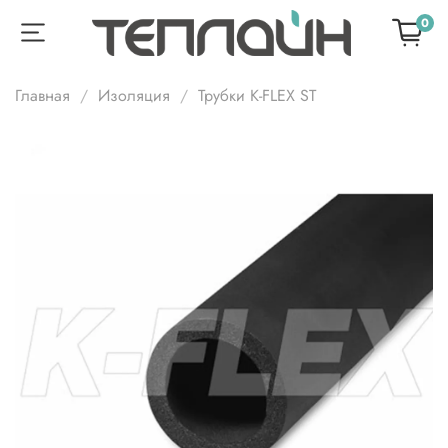
0
Главная
Изоляция
Трубки K-FLEX ST