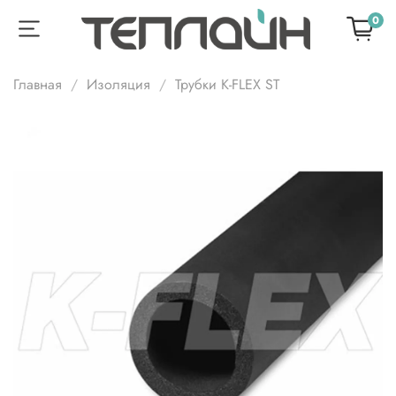
0
Главная
Изоляция
Трубки K-FLEX ST