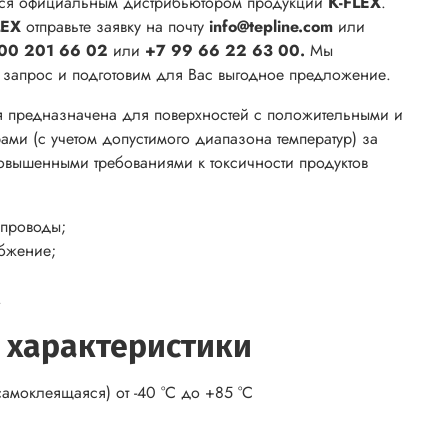
ся официальным дистрибьютором продукции
K-FLEX
.
LEX
отправьте заявку на почту
info@tepline.com
или
00 201 66 02
или
+7 99 66 22 63 00.
Мы
ш запрос и подготовим для Вас выгодное предложение.
я предназначена для поверхностей с положительными и
ами (с учетом допустимого диапазона температур) за
овышенными требованиями к токсичности продуктов
проводы;
бжение;
.
 характеристики
амоклеящаяся) от -40 °С до +85 °С