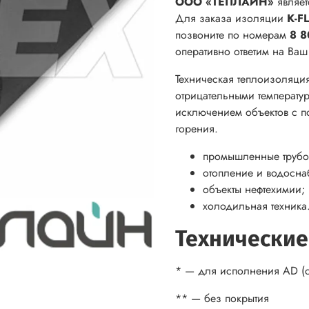
ООО «ТЕПЛАЙН»
являет
Для заказа изоляции
K-F
позвоните по номерам
8 8
оперативно ответим на Ва
Техническая теплоизоляци
отрицательными температур
исключением объектов с п
горения.
промышленные трубо
отопление и водосна
объекты нефтехимии;
холодильная техника
Технические
* — для исполнения AD (с
** — без покрытия