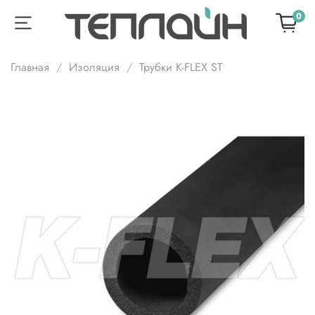
0
Главная
Изоляция
Трубки K-FLEX ST