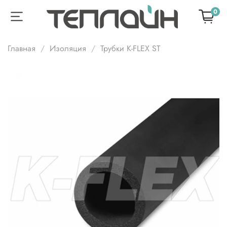
0
Главная
Изоляция
Трубки K-FLEX ST