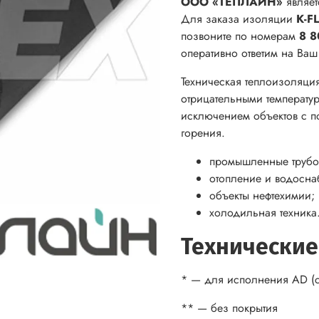
ООО «ТЕПЛАЙН»
являет
Для заказа изоляции
K-F
позвоните по номерам
8 8
оперативно ответим на Ва
Техническая теплоизоляци
отрицательными температур
исключением объектов с п
горения.
промышленные трубо
отопление и водосна
объекты нефтехимии;
холодильная техника
Технические
* — для исполнения AD (с
** — без покрытия