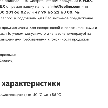
ся официальным дистрибьютором продукции
K-FLEX
.
LEX
отправьте заявку на почту
info@tepline.com
или
00 201 66 02
или
+7 99 66 22 63 00.
Мы
ш запрос и подготовим для Вас выгодное предложение.
я предназначена для поверхностей с положительными и
ами (с учетом допустимого диапазона температур) за
овышенными требованиями к токсичности продуктов
проводы;
бжение;
.
 характеристики
амоклеящаяся) от -40 °С до +85 °С