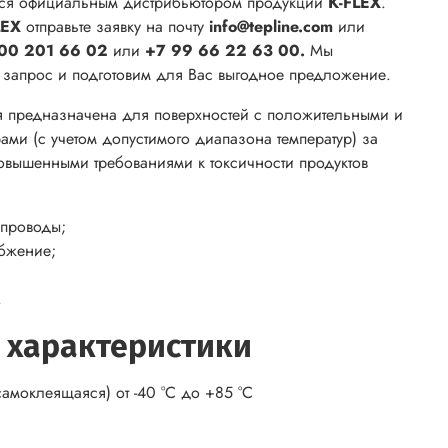
ся официальным дистрибьютором продукции
K-FLEX
.
LEX
отправьте заявку на почту
info@tepline.com
или
00 201 66 02
или
+7 99 66 22 63 00.
Мы
ш запрос и подготовим для Вас выгодное предложение.
я предназначена для поверхностей с положительными и
ами (с учетом допустимого диапазона температур) за
овышенными требованиями к токсичности продуктов
проводы;
бжение;
.
 характеристики
амоклеящаяся) от -40 °С до +85 °С