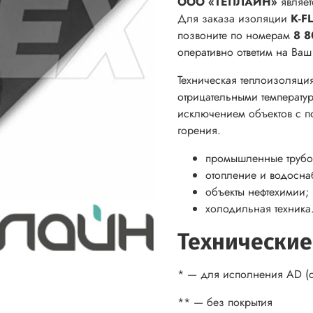
ООО «ТЕПЛАЙН»
являет
Для заказа изоляции
K-F
позвоните по номерам
8 8
оперативно ответим на Ва
Техническая теплоизоляци
отрицательными температур
исключением объектов с п
горения.
промышленные трубо
отопление и водосна
объекты нефтехимии;
холодильная техника
Технические
* — для исполнения AD (с
** — без покрытия