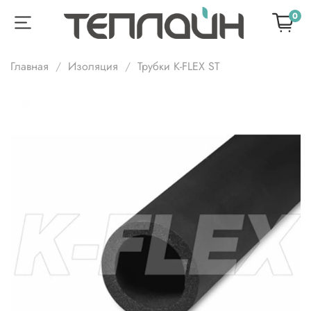
0
Главная
Изоляция
Трубки K-FLEX ST