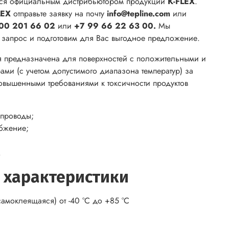
ся официальным дистрибьютором продукции
K-FLEX
.
LEX
отправьте заявку на почту
info@tepline.com
или
00 201 66 02
или
+7 99 66 22 63 00.
Мы
ш запрос и подготовим для Вас выгодное предложение.
я предназначена для поверхностей с положительными и
ами (с учетом допустимого диапазона температур) за
овышенными требованиями к токсичности продуктов
проводы;
бжение;
.
 характеристики
амоклеящаяся) от -40 °С до +85 °С