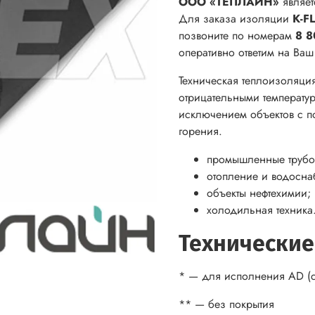
ООО «ТЕПЛАЙН»
являет
Для заказа изоляции
K-F
позвоните по номерам
8 8
оперативно ответим на Ва
Техническая теплоизоляци
отрицательными температур
исключением объектов с п
горения.
промышленные трубо
отопление и водосна
объекты нефтехимии;
холодильная техника
Технические
* — для исполнения AD (с
** — без покрытия