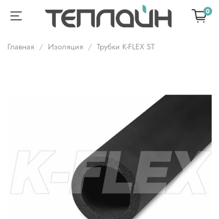
0
Главная
Изоляция
Трубки K-FLEX ST