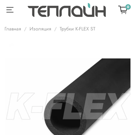
0
Главная
Изоляция
Трубки K-FLEX ST