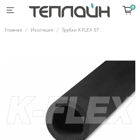
0
Главная
Изоляция
Трубки K-FLEX ST