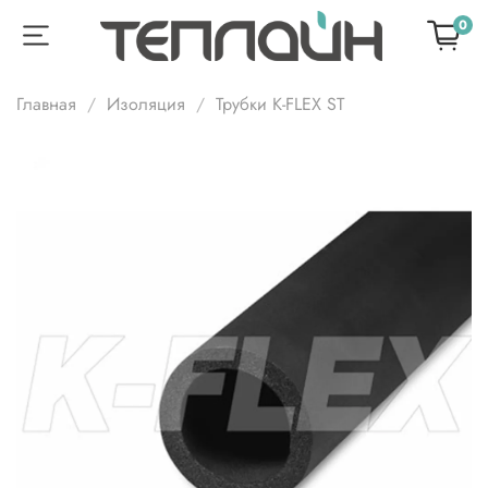
0
Главная
Изоляция
Трубки K-FLEX ST