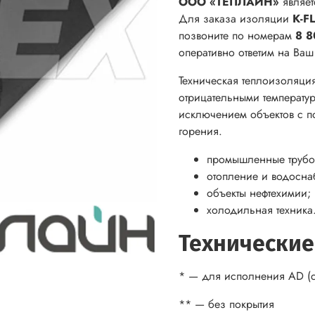
ООО «ТЕПЛАЙН»
являет
Для заказа изоляции
K-F
позвоните по номерам
8 8
оперативно ответим на Ва
Техническая теплоизоляци
отрицательными температур
исключением объектов с п
горения.
промышленные трубо
отопление и водосна
объекты нефтехимии;
холодильная техника
Технические
* — для исполнения AD (с
** — без покрытия