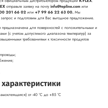
ся официальным дистрибьютором продукции
K-FLEX
.
LEX
отправьте заявку на почту
info@tepline.com
или
00 201 66 02
или
+7 99 66 22 63 00.
Мы
ш запрос и подготовим для Вас выгодное предложение.
я предназначена для поверхностей с положительными и
ами (с учетом допустимого диапазона температур) за
овышенными требованиями к токсичности продуктов
проводы;
бжение;
.
 характеристики
амоклеящаяся) от -40 °С до +85 °С