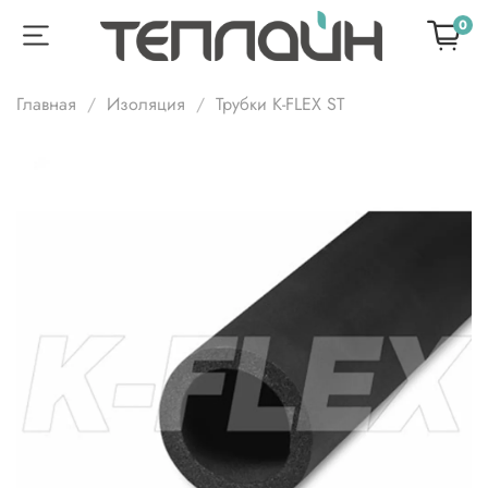
0
Главная
Изоляция
Трубки K-FLEX ST