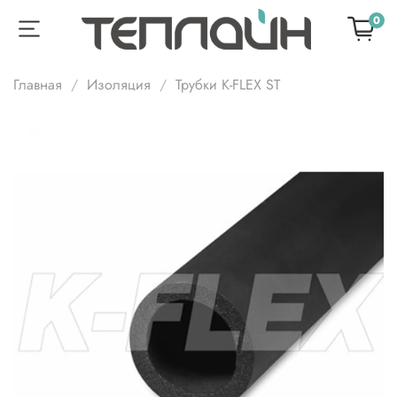
0
Главная
Изоляция
Трубки K-FLEX ST