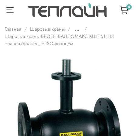
0
Главная
Шаровые краны
...
Шаровые краны БРОЕН БАЛЛОМАКС КШТ 61.113
фланец/фланец, с ISO-фланцем