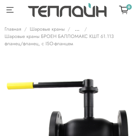
0
Главная
Шаровые краны
...
Шаровые краны БРОЕН БАЛЛОМАКС КШТ 61.113
фланец/фланец, с ISO-фланцем