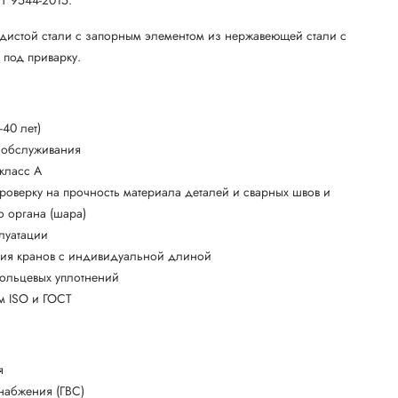
одистой стали с запорным элементом из нержавеющей стали с
под приварку.
40 лет)
о обслуживания
 класс А
роверку на прочность материала деталей и сварных швов и
о органа (шара)
плуатации
ния кранов с индивидуальной длиной
кольцевых уплотнений
ям ISO и ГОСТ
я
набжения (ГВС)