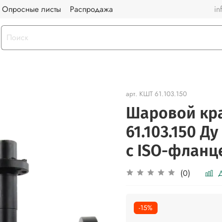
Опросные листы
Распродажа
in
арт.
КШТ 61.103.150
Шаровой кр
61.103.150 Д
с ISO-фланц
Д
(0)
-15%