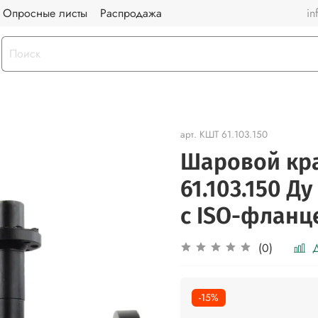
Опросные листы
Распродажа
in
арт.
КШТ 61.103.150
Шаровой кр
61.103.150 Д
с ISO-фланц
Д
(0)
-15%