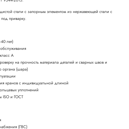
одистой стали с запорным элементом из нержавеющей стали с
под приварку.
40 лет)
о обслуживания
 класс А
роверку на прочность материала деталей и сварных швов и
о органа (шара)
плуатации
ния кранов с индивидуальной длиной
кольцевых уплотнений
ям ISO и ГОСТ
я
набжения (ГВС)