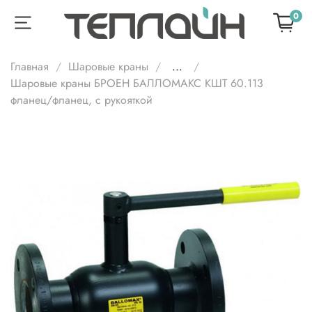
0
Главная
Шаровые краны
...
Шаровые краны БРОЕН БАЛЛОМАКС КШТ 60.113
фланец/фланец, с рукояткой