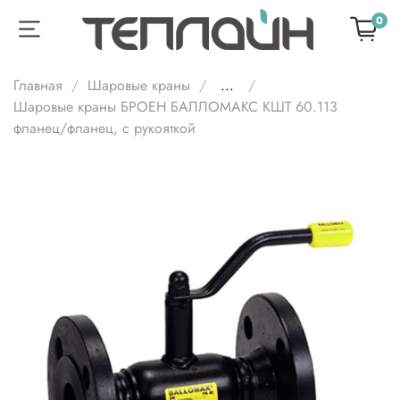
0
Главная
Шаровые краны
...
Шаровые краны БРОЕН БАЛЛОМАКС КШТ 60.113
фланец/фланец, с рукояткой