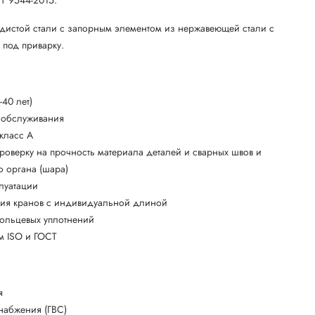
одистой стали с запорным элементом из нержавеющей стали с
под приварку.
40 лет)
о обслуживания
 класс А
роверку на прочность материала деталей и сварных швов и
о органа (шара)
плуатации
ния кранов с индивидуальной длиной
кольцевых уплотнений
ям ISO и ГОСТ
я
набжения (ГВС)