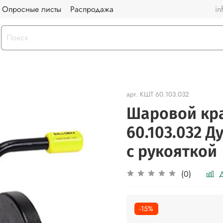
Опросные листы
Распродажа
in
арт.
КШТ 60.103.032
Шаровой кр
60.103.032 Д
с рукояткой
Д
(0)
-15%