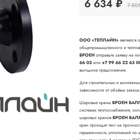
6 634 ₽
7 80
ООО «ТЕПЛАЙН»
является 
общепромышленного и теплово
БРОЕН
отправьте заявку на по
66 02
или
+7 99 66 22 63 0
выгодное предложение.
Для строительных и монтажны
зависимости от объёма заказа
Шаровые краны
БРОЕН БАЛ
системах теплоснабжения, ох
шаровых кранов
БРОЕН
БАЛ
кран проходит тест на прочнос
герметичность уплотнений по ш
герметичности А согласно ГОС