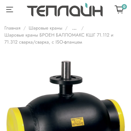
0
Главная
Шаровые краны
...
Шаровые краны БРОЕН БАЛЛОМАКС КШГ 71.112 и
71.312 сварка/сварка, с ISO-фланцем